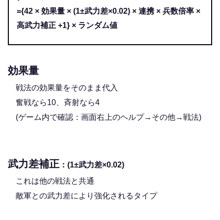
={42 × 効果量 × (1±武力差×0.02) × 連携 × 兵数倍率 ×
高武力補正 +1} × ランダム値
効果量
戦法の効果量をそのまま代入
奮戦なら10、斉射なら4
(ゲーム内で確認：画面右上のヘルプ→その他→戦法)
武力差補正
：(1±武力差×0.02)
これは他の戦法と共通
敵軍との武力差により強化されるタイプ