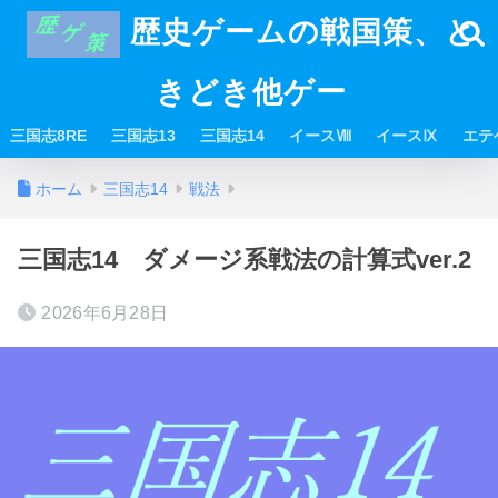
歴史ゲームの戦国策、と
きどき他ゲー
三国志8RE
三国志13
三国志14
イースⅧ
イースⅨ
エテ
ホーム
三国志14
戦法
三国志14 ダメージ系戦法の計算式ver.2
2026年6月28日