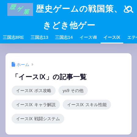
歴史ゲームの戦国策、と
きどき他ゲー
三国志8RE
三国志13
三国志14
イースⅧ
イースⅨ
エテ
ホーム
「イースⅨ」の記事一覧
イースⅨ ボス攻略
ys9 その他
イースⅨ キャラ解説
イースⅨ スキル性能
イースⅨ 戦闘システム