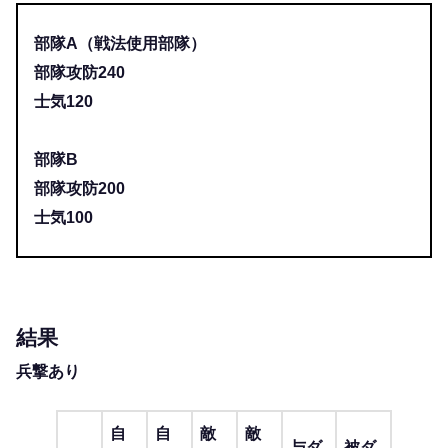
部隊A（戦法使用部隊）
部隊攻防240
士気120
部隊B
部隊攻防200
士気100
結果
兵撃あり
自
自
敵
敵
与ダ
被ダ