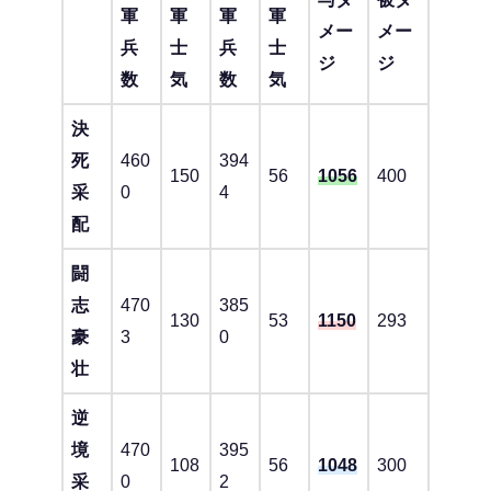
軍
軍
軍
軍
メー
メー
兵
士
兵
士
ジ
ジ
数
気
数
気
決
死
460
394
150
56
1056
400
采
0
4
配
闘
志
470
385
130
53
1150
293
豪
3
0
壮
逆
境
470
395
108
56
1048
300
采
0
2