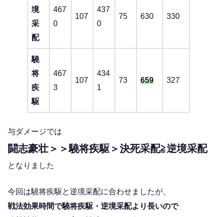
境
467
437
107
75
630
330
采
0
0
配
驍
将
467
434
107
73
659
327
疾
3
1
駆
与ダメージでは
闘志豪壮＞＞驍将疾駆＞決死采配≧逆境采配
となりました
今回は驍将疾駆と逆境采配に合わせましたが、
戦法効果時間で驍将疾駆・逆境采配より長いので