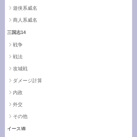
遊侠系威名
商人系威名
三国志14
戦争
戦法
攻城戦
ダメージ計算
内政
外交
その他
イースⅧ