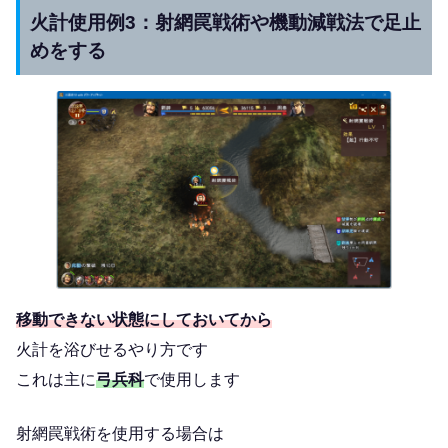
火計使用例3：射網罠戦術や機動減戦法で足止
めをする
移動できない状態にしておいてから
火計を浴びせるやり方です
これは主に
弓兵科
で使用します
射網罠戦術を使用する場合は