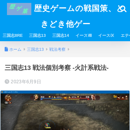
歴史ゲームの戦国策、と
きどき他ゲー
三国志8RE
三国志13
三国志14
イースⅧ
イースⅨ
エテ
ホーム
三国志13
戦法考察
三国志13 戦法個別考察 -火計系戦法-
2023年6月9日