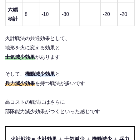
六韜
8
-10
-30
-20
-20
秘計
火計戦法の共通効果として、
地形を火に変える効果と
士気減少効果
があります
そして、
機動減少効果
と
兵力減少効果
を持つ戦法が多いです
高コストの戦法にはさらに
部隊能力減少効果がつくといった感じです
火計戦法＝ 火計効果 ＋ 士気減少 ＋ 機動減少 ＋ 兵力