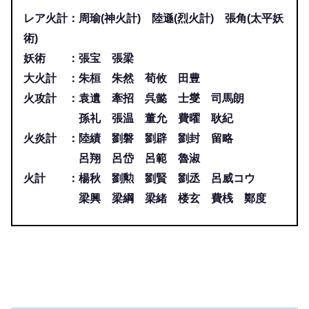
レア火計：周瑜(神火計) 陸遜(烈火計) 張角(太平妖
術)
妖術 ：張宝 張梁
大火計 ：朱桓 朱然 荀攸 田豊
火攻計 ：袁遺 牽招 呉懿 士燮 司馬朗
孫礼 張温 董允 費曜 耿紀
火炎計 ：陸績 劉磐 劉辟 劉封 留略
呂翔 呂岱 呂範 魯淑
火計 ：楊秋 劉勲 劉賢 劉丞 呂威コウ
梁興 梁綱 梁緒 楼玄 費桟 鄭度