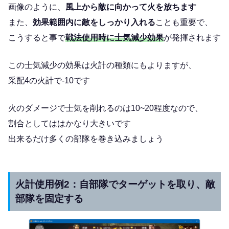
画像のように、
風上から敵に向かって火を放ちます
また、
効果範囲内に敵をしっかり入れる
ことも重要で、
こうすると事で
戦法使用時に士気減少効果
が発揮されます
この士気減少の効果は火計の種類にもよりますが、
采配4の火計で-10です
火のダメージで士気を削れるのは10~20程度なので、
割合としてははかなり大きいです
出来るだけ多くの部隊を巻き込みましょう
火計使用例2：自部隊でターゲットを取り、敵
部隊を固定する