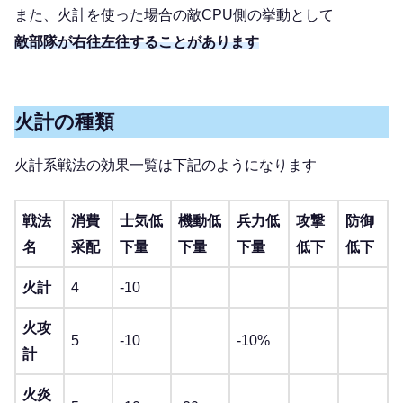
また、火計を使った場合の敵CPU側の挙動として
敵部隊が右往左往することがあります
火計の種類
火計系戦法の効果一覧は下記のようになります
戦法
消費
士気低
機動低
兵力低
攻撃
防御
名
采配
下量
下量
下量
低下
低下
火計
4
-10
火攻
5
-10
-10%
計
火炎