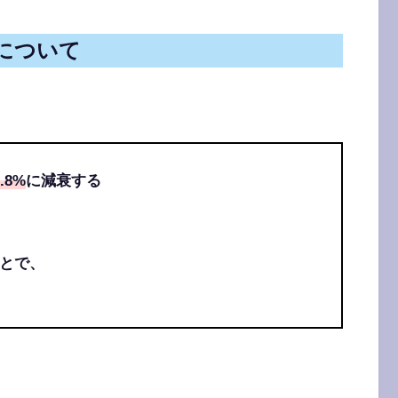
について
.8%
に減衰する
とで、