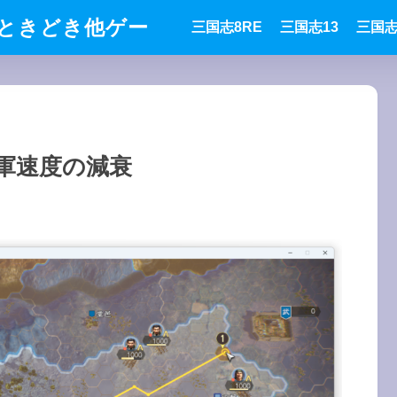
ときどき他ゲー
三国志8RE
三国志13
三国志
軍速度の減衰