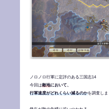
ノロノロ行軍に定評のある三国志14
今回は
敵地
において、
行軍速度がどれくらい減るのか
を調査しま