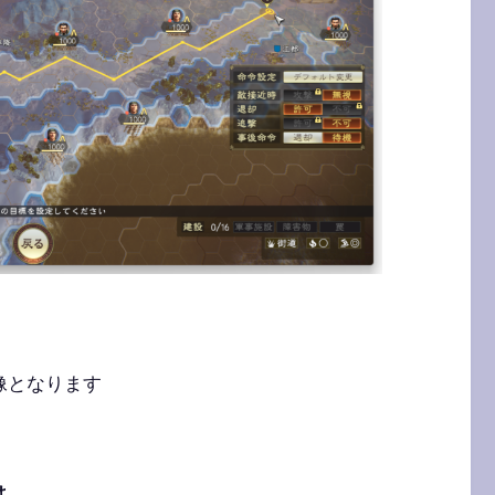
像となります
は