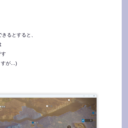
軍できるとすると、
は
です
すが…)