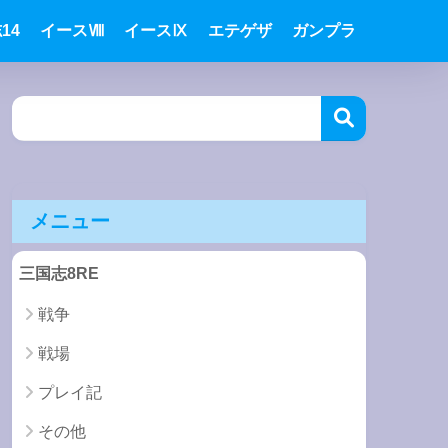
14
イースⅧ
イースⅨ
エテゲザ
ガンプラ
メニュー
三国志8RE
戦争
戦場
プレイ記
その他