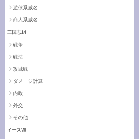
遊侠系威名
商人系威名
三国志14
戦争
戦法
攻城戦
ダメージ計算
内政
外交
その他
イースⅧ