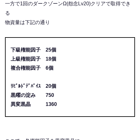
一方で1回のダークゾーンΩ(怨念Lv20)クリアで取得でき
る
物資量は下記の通り
下級権能因子 25個
上級権能因子 18個
複合権能因子 6個
ﾘﾋﾞﾙﾄﾞﾃﾞﾊﾞｲｽ 20個
黒曜の淀み 750
異変黒晶 1360