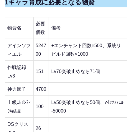
1キャラ育成に必要となる物資
必要
物資名
備考
個数
アインソフ
5247
+エンチャント回数×500、系統リ
ィエル
00
ビルド回数×1000
作戦記録
151
Lv70突破止めなら71個
Lv3
神力因子
4700
上級ｴﾚﾒﾝﾃｨ
Lv50突破止めなら50個、ｱｲﾝｿﾌｨｴﾙ
100
ｳﾑ結晶
-50000
DSクリス
26