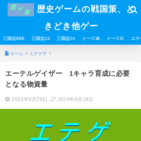
歴史ゲームの戦国策、と
きどき他ゲー
三国志8RE
三国志13
三国志14
イースⅧ
イースⅨ
エテ
ホーム
エテゲザ
エーテルゲイザー 1キャラ育成に必要
となる物資量
2023年8月29日
2024年4月14日