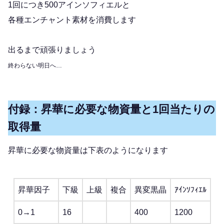
1回につき500アインソフィエルと
各種エンチャント素材を消費します
出るまで頑張りましょう
終わらない明日へ…
付録：昇華に必要な物資量と1回当たりの
取得量
昇華に必要な物資量は下表のようになります
昇華因子
下級
上級
複合
異変黒晶
ｱｲﾝｿﾌｨｴﾙ
0→1
16
400
1200