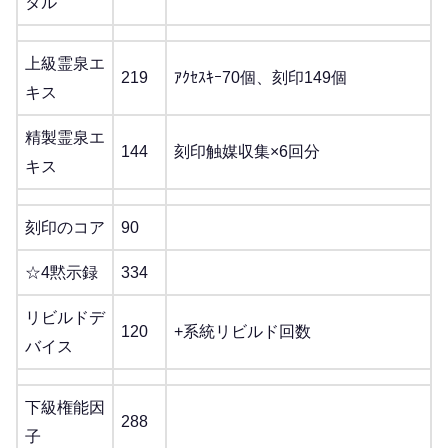
タル
上級霊泉エ
219
ｱｸｾｽｷｰ70個、刻印149個
キス
精製霊泉エ
144
刻印触媒収集×6回分
キス
刻印のコア
90
☆4黙示録
334
リビルドデ
120
+系統リビルド回数
バイス
下級権能因
288
子