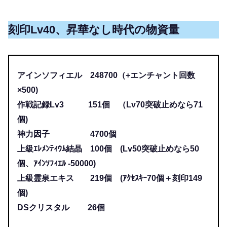
刻印Lv40、昇華なし時代の物資量
アインソフィエル 248700（+エンチャント回数
×500)
作戦記録Lv3 151個 （Lv70突破止めなら71
個)
神力因子 4700個
上級ｴﾚﾒﾝﾃｨｳﾑ結晶 100個 (Lv50突破止めなら50
個、ｱｲﾝｿﾌｨｴﾙ -50000)
上級霊泉エキス 219個 (ｱｸｾｽｷｰ70個＋刻印149
個)
DSクリスタル 26個