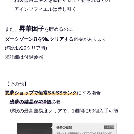
・精製霊泉エキスを取得する上で得られる分の
アインソフィエルは差し引く
昇華因子
また、
を貯めるのに
ダークゾーンΩを9回クリア
する必要があります
(怨念Lv20クリア時)
※詳細は付録参照
【その他】
悪夢ショップで恒常SをSSランク
にする場合
残夢の結晶が430個
必要
現状の最高難易度クリアで、1週間に60個入手可能