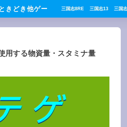
ときどき他ゲー
三国志8RE
三国志13
三国志
使用する物資量・スタミナ量