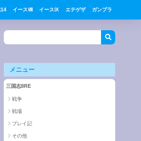
14
イースⅧ
イースⅨ
エテゲザ
ガンプラ
メニュー
三国志8RE
戦争
戦場
プレイ記
その他