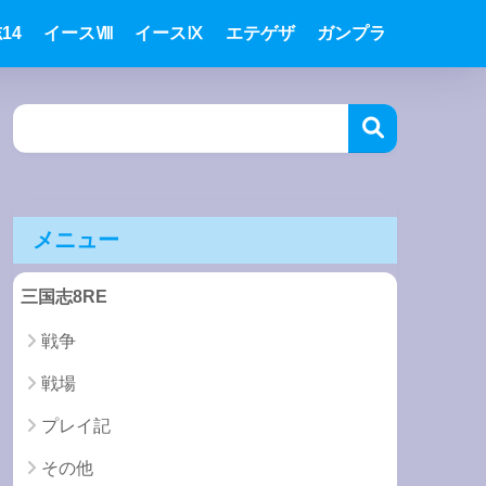
14
イースⅧ
イースⅨ
エテゲザ
ガンプラ
メニュー
三国志8RE
戦争
戦場
プレイ記
その他