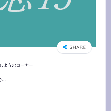
しようのコーナー
で…
す