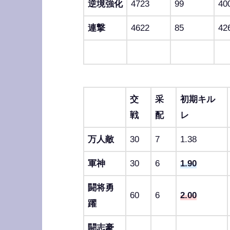
逆境強化
4723
99
40
連撃
4622
85
42
交
采
初期キル
戦
配
レ
万人敵
30
7
1.38
軍神
30
6
1.90
闘将勇
60
6
2.00
躍
闘志豪