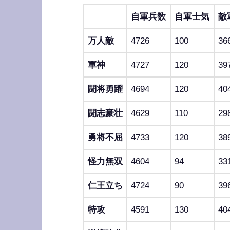
自軍兵数
自軍士気
敵
万人敵
4726
100
36
軍神
4727
120
39
闘将勇躍
4694
120
40
闘志豪壮
4629
110
29
勇将不屈
4733
120
38
怪力無双
4604
94
33
仁王立ち
4724
90
39
特攻
4591
130
40