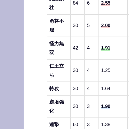
84
6
2.55
壮
勇将不
30
5
2.00
屈
怪力無
42
4
1.91
双
仁王立
30
4
1.25
ち
特攻
30
4
1.64
逆境強
30
3
1.90
化
連撃
60
3
1.38