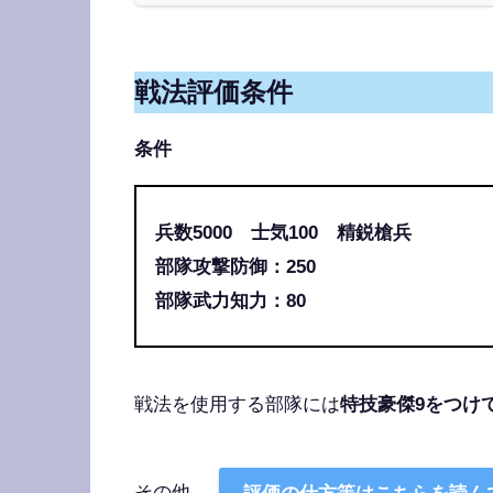
戦法評価条件
条件
兵数5000 士気100 精鋭槍兵
部隊攻撃防御：250
部隊武力知力：80
戦法を使用する部隊には
特技豪傑9をつけ
その他、