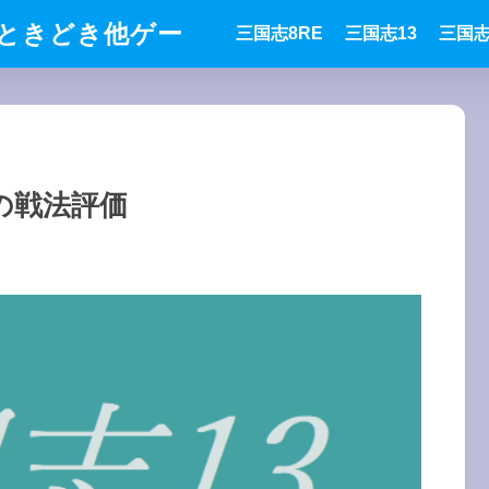
ときどき他ゲー
三国志8RE
三国志13
三国志
での戦法評価