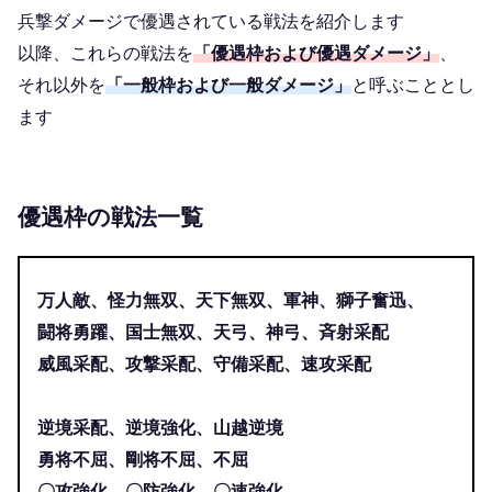
兵撃ダメージで優遇されている戦法を紹介します
以降、これらの戦法を
「優遇枠および優遇ダメージ」
、
それ以外を
「一般枠および一般ダメージ」
と呼ぶこととし
ます
優遇枠の戦法一覧
万人敵、怪力無双、天下無双、軍神、獅子奮迅、
闘将勇躍、国士無双、天弓、神弓、斉射采配
威風采配、攻撃采配、守備采配、速攻采配
逆境采配、逆境強化、山越逆境
勇将不屈、剛将不屈、不屈
〇攻強化、〇防強化、〇速強化