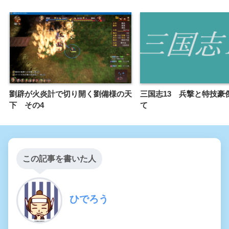
劉辟が火炎計で切り開く劉備様の天
三国志13 兵撃と特技豪
下 その4
て
この記事を書いた人
ひでろう