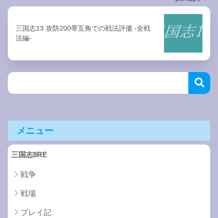
三国志13 攻防200帯互角での戦法評価 -全戦
法編-
メニュー
三国志8RE
戦争
戦場
プレイ記