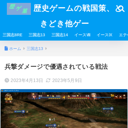
歴史ゲームの戦国策、と
きどき他ゲー
三国志8RE
三国志13
三国志14
イースⅧ
イースⅨ
エテ
ホーム
三国志13
兵撃ダメージで優遇されている戦法
2023年4月13日
2023年5月9日