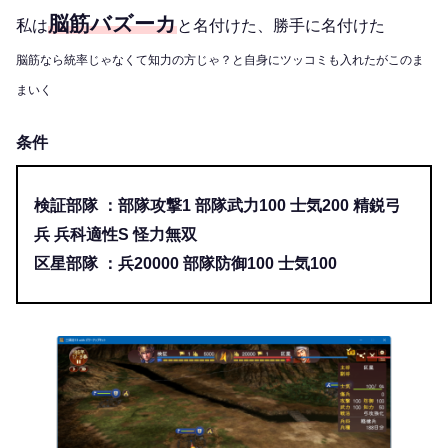
脳筋バズーカ
私は
と名付けた、勝手に名付けた
脳筋なら統率じゃなくて知力の方じゃ？と自身にツッコミも入れたがこのま
まいく
条件
検証部隊 ：部隊攻撃1 部隊武力100 士気200 精鋭弓
兵 兵科適性S 怪力無双
区星部隊 ：兵20000 部隊防御100 士気100