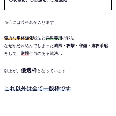
※〇には兵科名が入ります
強力な単体強化
戦法と
兵科専用
の戦法
なぜか紛れ込んでしまった
威風・攻撃・守備・速攻采配
…
そして、
逆境
付与のある戦法…
優遇枠
以上が、
となっています
これ以外は全て一般枠です