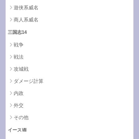
遊侠系威名
商人系威名
三国志14
戦争
戦法
攻城戦
ダメージ計算
内政
外交
その他
イースⅧ