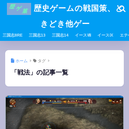
歴史ゲームの戦国策、と
きどき他ゲー
三国志8RE
三国志13
三国志14
イースⅧ
イースⅨ
エテ
ホーム
タグ
「戦法」の記事一覧