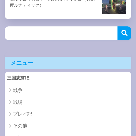
度ルナティック）
メニュー
三国志8RE
戦争
戦場
プレイ記
その他