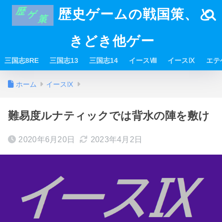
歴史ゲームの戦国策、と
きどき他ゲー
三国志8RE
三国志13
三国志14
イースⅧ
イースⅨ
エテ
ホーム
イースⅨ
難易度ルナティックでは背水の陣を敷け
2020年6月20日
2023年4月2日