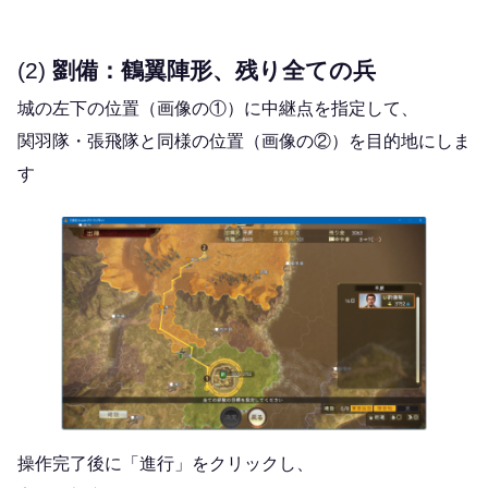
(2)
劉備：鶴翼陣形、残り全ての兵
城の左下の位置（画像の①）に中継点を指定して、
関羽隊・張飛隊と同様の位置（画像の②）を目的地にしま
す
操作完了後に「進行」をクリックし、