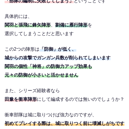
「部隊の編制に失敗してしまう」
ということです
具体的には、
関羽と張飛に鋒矢陣形
、
劉備に雁行陣形
を
選択してしまうことだと思います
この2つの陣形は
「防御」が低く、
城からの攻撃でガンガン兵数が削られてしまいます
関羽の個性「神将」の防御力アップ効果も
元々の防御が小さいと活かせません
また、シリーズ経験者なら
田豫を衝車陣形
にして編成するのでは無いのでしょうか？
衝車部隊は城に取りつけば強力なのですが、
初めてプレイする際は、城に取りつく前に壊滅しがちです