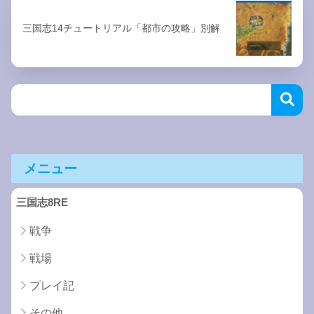
三国志14チュートリアル「都市の攻略」別解
メニュー
三国志8RE
戦争
戦場
プレイ記
その他