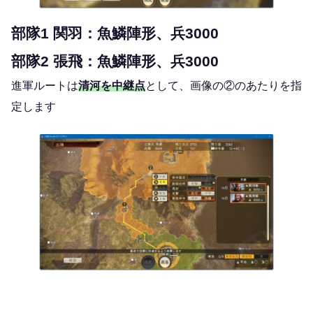
部隊1 関羽：魚鱗陣形、兵3000
部隊2 張飛：魚鱗陣形、兵3000
進軍ルートは
清河を中継点
として、画像の②のあたりを指
定します