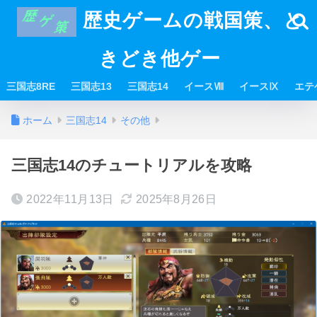
歴史ゲームの戦国策、と
きどき他ゲー
三国志8RE
三国志13
三国志14
イースⅧ
イースⅨ
エテ
ホーム
三国志14
その他
三国志14のチュートリアルを攻略
2022年11月13日
2025年8月26日