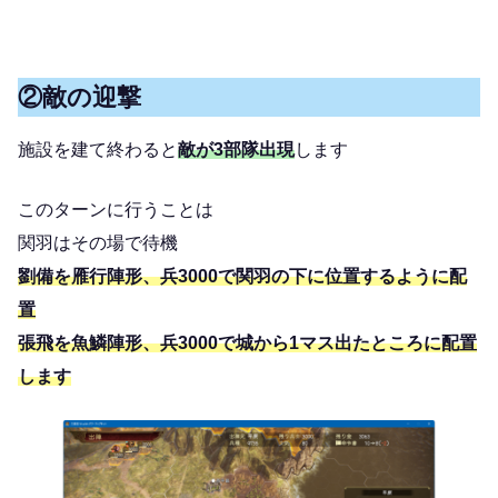
②敵の迎撃
施設を建て終わると
敵が3部隊出現
します
このターンに行うことは
関羽はその場で待機
劉備を雁行陣形、兵3000で関羽の下に位置するように配
置
張飛を魚鱗陣形、兵3000で城から1マス出たところに配置
します