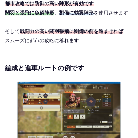
都市攻略では防御の高い陣形が有効です
関羽と張飛に魚鱗陣形
、
劉備に鶴翼陣形
を使用させます
そして
戦闘力の高い関羽張飛に劉備の前を進ませれば
スムーズに都市の攻略に移れます
編成と進軍ルートの例です