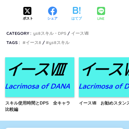
LINE
ポスト
シェア
はてブ
CATEGORY :
ys8スキル・DPS
イースⅧ
TAGS :
イース8
ys8スキル
スキル使用時間とDPS 全キャラ
イースⅧ お勧めスタン
比較編