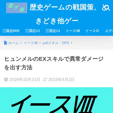
歴史ゲームの戦国策、と
きどき他ゲー
三国志8RE
三国志13
三国志14
イースⅧ
イースⅨ
エテ
ホーム
イースⅧ
ys8スキル・DPS
ヒュンメルのEXスキルで異常ダメージ
を出す方法
2016年10月21日
2023年4月2日