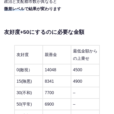
政治と支配都市数が異なると
微差レベル
で結果が変わります
友好度+50にするのに必要な金額
最低金額から
友好度
親善金
の上乗せ
0(敵視）
14048
4500
15(険悪)
8341
4900
30(不和)
7700
–
50(平常)
6900
–