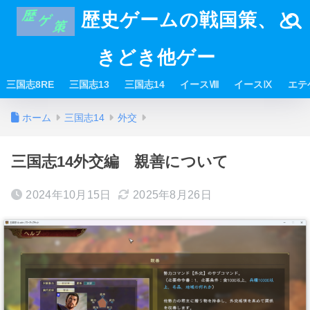
歴史ゲームの戦国策、と
きどき他ゲー
三国志8RE
三国志13
三国志14
イースⅧ
イースⅨ
エテ
ホーム
三国志14
外交
三国志14外交編 親善について
2024年10月15日
2025年8月26日